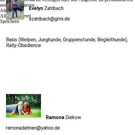
und zu optimieren.
Evelyn
Zahlbach
Ablehnen
Alle akzeptieren
ezahlbach@gmx.de
Speichern
Basis (Welpen, Junghunde, Gruppenstunde, Begleithunde),
Rally-Obedience
Ramona
Diekow
ramonadehnen@yahoo.de