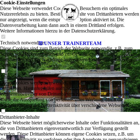
Cookie-Einstellungen
Diese Webseite verwendet Cookies, um Besuchern ein optimales
Nutzererlebnis zu bieten. Bestimmte Inhalte von Drittanbietern werden
nur angezeigt, wenn die entsprechende Option aktiviert ist. Die
Datenverarbeitung kann dann auch in einem Drittland erfolgen.
Weitere Informationen hierzu in der Datenschutzerklärung.
Technisch notwendige
UNSER TRAINERTEAM
Diese Cookies sind zum Betrieb der Webseite notwendig, z.B. zum
Schutz vor Hackerangriffen und zur Gewährleistung eines
konsistenten und der Nachfrage angepassten Erscheinungsbilds der
Seite.
Analytische
Diese Cookies werden verwendet, um das Nutzererlebnis weiter zu
optimieren. Hierunter fallen auch Statistiken, die dem
Webseitenbetreiber von Drittanbietern zur Verfügung gestellt werden,
sowie die Ausspielung von personalisierter Werbung durch die
Nachverfolgung der Nutzeraktivität über verschiedene Webseiten.
Drittanbieter-Inhalte
Diese Webseite bietet möglicherweise Inhalte oder Funktionalitäten an,
die von Drittanbietern eigenverantwortlich zur Verfügung gestellt
werden. Diese Drittanbieter können eigene Cookies setzen, z.B. um
die Nutzeraktivität zu verfolgen oder ihre Angebote zu personalisieren