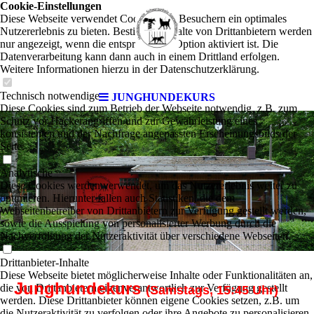
Cookie-Einstellungen
Diese Webseite verwendet Cookies, um Besuchern ein optimales
Nutzererlebnis zu bieten. Bestimmte Inhalte von Drittanbietern werden
nur angezeigt, wenn die entsprechende Option aktiviert ist. Die
Datenverarbeitung kann dann auch in einem Drittland erfolgen.
Weitere Informationen hierzu in der Datenschutzerklärung.
Technisch notwendige
JUNGHUNDEKURS
Diese Cookies sind zum Betrieb der Webseite notwendig, z.B. zum
Schutz vor Hackerangriffen und zur Gewährleistung eines
konsistenten und der Nachfrage angepassten Erscheinungsbilds der
Seite.
Analytische
Diese Cookies werden verwendet, um das Nutzererlebnis weiter zu
optimieren. Hierunter fallen auch Statistiken, die dem
Webseitenbetreiber von Drittanbietern zur Verfügung gestellt werden,
sowie die Ausspielung von personalisierter Werbung durch die
Nachverfolgung der Nutzeraktivität über verschiedene Webseiten.
Drittanbieter-Inhalte
Diese Webseite bietet möglicherweise Inhalte oder Funktionalitäten an,
Junghundekurs
die von Drittanbietern eigenverantwortlich zur Verfügung gestellt
(Samstags, 15:45 Uhr)
werden. Diese Drittanbieter können eigene Cookies setzen, z.B. um
die Nutzeraktivität zu verfolgen oder ihre Angebote zu personalisieren