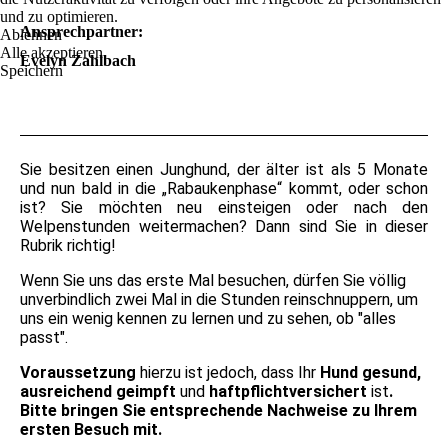
und zu optimieren.
Ansprechpartner:
Ablehnen
Alle akzeptieren
Evelyn Zahlbach
Speichern
Sie besitzen einen Junghund, der älter ist als 5 Monate
und nun bald in die „Rabaukenphase“ kommt, oder schon
ist? Sie möchten neu einsteigen oder nach den
Welpenstunden weitermachen? Dann sind Sie in dieser
Rubrik richtig!
Wenn Sie uns das erste Mal besuchen, dürfen Sie völlig
unverbindlich zwei Mal in die Stunden reinschnuppern, um
uns ein wenig kennen zu lernen und zu sehen, ob "alles
passt".
V
oraussetzung
hierzu ist jedoch, dass Ihr
Hund gesund,
ausreichend geimpft
und
haftpflichtversichert
ist
.
Bitte bringen Sie entsprechende Nachweise zu Ihrem
ersten Besuch mit.