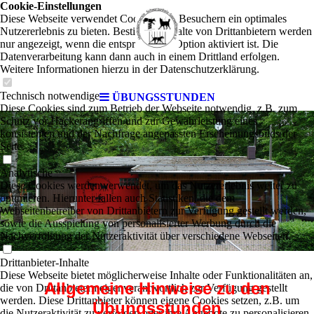
Cookie-Einstellungen
Diese Webseite verwendet Cookies, um Besuchern ein optimales
Nutzererlebnis zu bieten. Bestimmte Inhalte von Drittanbietern werden
nur angezeigt, wenn die entsprechende Option aktiviert ist. Die
Datenverarbeitung kann dann auch in einem Drittland erfolgen.
Weitere Informationen hierzu in der Datenschutzerklärung.
Technisch notwendige
ÜBUNGSSTUNDEN
Diese Cookies sind zum Betrieb der Webseite notwendig, z.B. zum
Schutz vor Hackerangriffen und zur Gewährleistung eines
konsistenten und der Nachfrage angepassten Erscheinungsbilds der
Seite.
Analytische
Diese Cookies werden verwendet, um das Nutzererlebnis weiter zu
optimieren. Hierunter fallen auch Statistiken, die dem
Webseitenbetreiber von Drittanbietern zur Verfügung gestellt werden,
sowie die Ausspielung von personalisierter Werbung durch die
Nachverfolgung der Nutzeraktivität über verschiedene Webseiten.
Drittanbieter-Inhalte
Diese Webseite bietet möglicherweise Inhalte oder Funktionalitäten an,
Allgemeine Hinweise zu den
die von Drittanbietern eigenverantwortlich zur Verfügung gestellt
werden. Diese Drittanbieter können eigene Cookies setzen, z.B. um
Übungsstunden
die Nutzeraktivität zu verfolgen oder ihre Angebote zu personalisieren